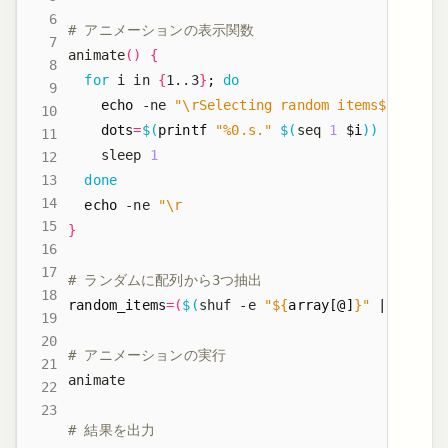
# アニメーションの表示関数
animate
()
{
for
 i in 
{
1..3
}
;
do
echo
 -ne 
"\rSelecting random items
${
dots
}
 
dots
=
$(
printf
"%0.s."
$(
seq 
1
$i
))
    sleep 
1
done
echo
 -ne 
"\r                         \r"
# 
}
# ランダムに配列から3つ抽出
random_items
=(
$(
shuf -e 
"
${
array
[@]
}
"
|
 head -
# アニメーションの実行
# 結果を出力