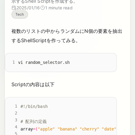
示するShell Scriptを作成する。
2025/01/16
1 minute read
Tech
複数のリストの中からランダムにN個の要素を抽出
するShellScriptを作ってみる。
Scriptの内容は以下
# 配列の定義
array
=(
"apple"
"banana"
"cherry"
"date"
"elder